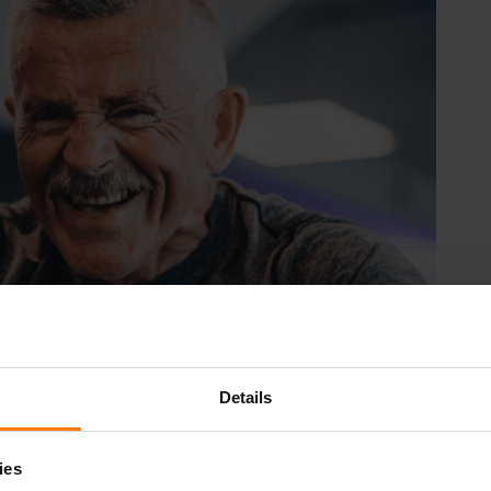
Details
ies