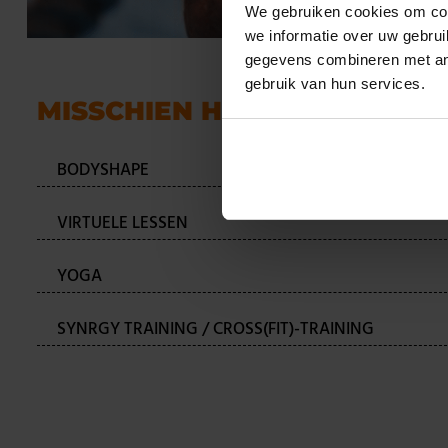
We gebruiken cookies om con
we informatie over uw gebru
gegevens combineren met and
gebruik van hun services.
MISSCHIEN HEB JE OOK INTE
BODYSHAPE
VIRTUELE LESSEN
YOGA
SYNRGY TRAINING / CROSS(FIT)-TRAINING