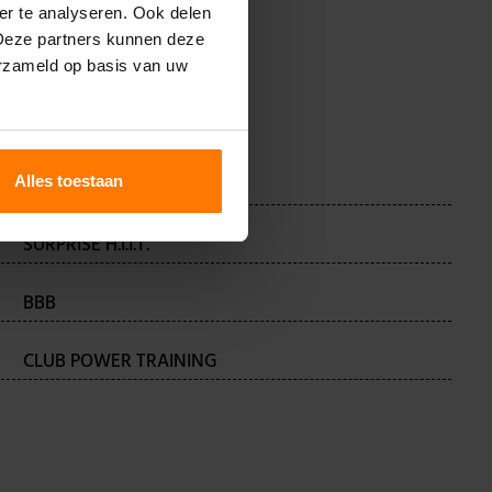
er te analyseren. Ook delen
 Deze partners kunnen deze
erzameld op basis van uw
Alles toestaan
DANCE
SURPRISE H.I.I.T.
BBB
CLUB POWER TRAINING