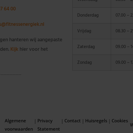
07 64 00
Donderdag
07.00 – 2
ss@fitnessenergiek.nl
Vrijdag
08.30 – 2
gen hanteren wij aangepaste
Zaterdag
09.00 – 1
jden.
Kijk
hier voor het
Zondag
09.00 – 1
Algemene
Privacy
Contact
Huisregels
Cookies
|
|
|
|
W
voorwaarden
Statement