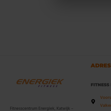
ADRES
FITNESS
Voors
Valke
Fitnesscentrum Energiek, Katwijk –