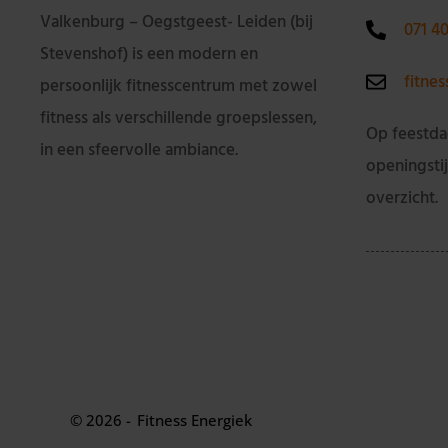
Valkenburg – Oegstgeest- Leiden (bij
071 4
Stevenshof) is een modern en
fitne
persoonlijk fitnesscentrum met zowel
fitness als verschillende groepslessen,
Op feestda
in een sfeervolle ambiance.
openingsti
overzicht.
© 2026 -
Fitness Energiek