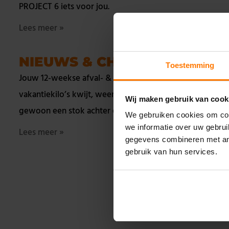
PROJECT 6 iets voor jou.
Lees meer »
NIEUWS & CHALLENGES
Toestemming
Jouw 12-weekse afval- & leefstijlprogramma Wil jij de
vakantiekilo’s kwijt, weer lekker in je ritme komen of
Wij maken gebruik van cook
gewoon een stok achter de deur? Dan is
We gebruiken cookies om con
we informatie over uw gebru
Lees meer »
gegevens combineren met and
gebruik van hun services.