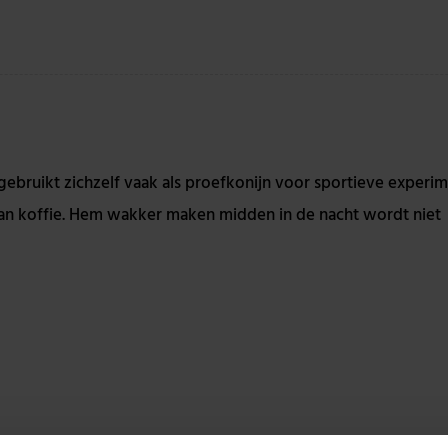
gebruikt zichzelf vaak als proefkonijn voor sportieve experi
dan koffie. Hem wakker maken midden in de nacht wordt niet