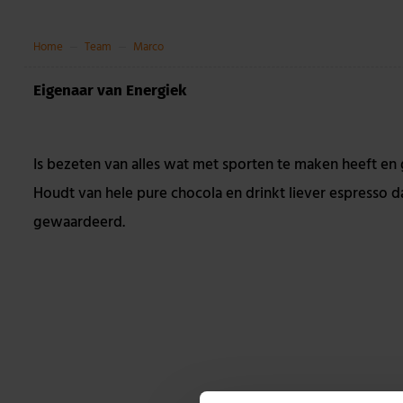
Home
Team
Marco
Eigenaar van Energiek
Is bezeten van alles wat met sporten te maken heeft en 
Houdt van hele pure chocola en drinkt liever espresso 
gewaardeerd.