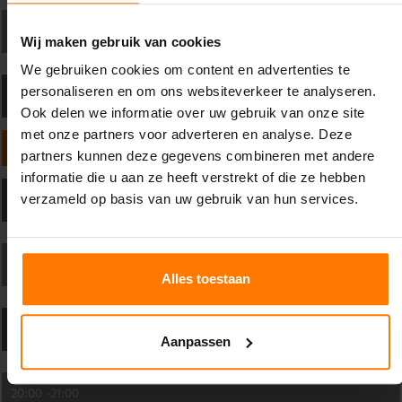
18:00 -
18:45
Wij maken gebruik van cookies
We gebruiken cookies om content en advertenties te
personaliseren en om ons websiteverkeer te analyseren.
10:00 -
11:00
Ook delen we informatie over uw gebruik van onze site
met onze partners voor adverteren en analyse. Deze
VRIJDAG
partners kunnen deze gegevens combineren met andere
informatie die u aan ze heeft verstrekt of die ze hebben
20:30 -
21:30
verzameld op basis van uw gebruik van hun services.
20:00 -
21:00
Alles toestaan
10:15 -
11:15
Aanpassen
20:00 -
21:00