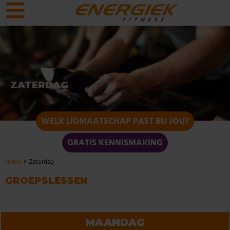
ZATERDAG
WELK LIDMAATSCHAP PAST BIJ JOU?
GRATIS KENNISMAKING
Home
>
Zaterdag
GROEPSLESSEN
MAANDAG