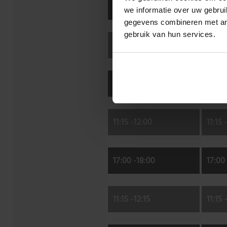
10:15 -
11:10
10:15 
we informatie over uw gebru
gegevens combineren met and
gebruik van hun services.
10:15 -
11:15
10:15 
18:00 -
19:00
18:00 
11:15 -
12:00
11:15 
17:00 -
18:00
17:00 
11:15 -
12:15
11:15 