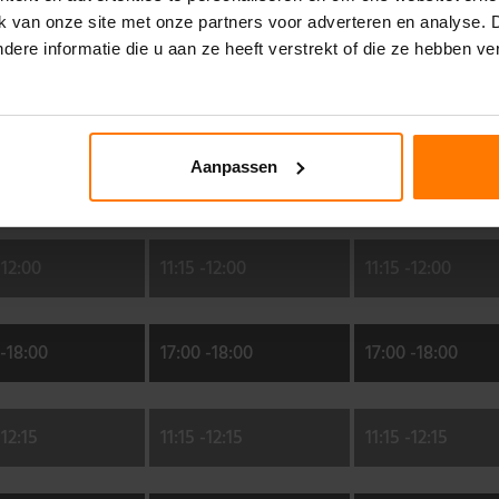
-
11:10
10:15 -
11:10
10:15 -
11:10
ik van onze site met onze partners voor adverteren en analyse.
ere informatie die u aan ze heeft verstrekt of die ze hebben v
-
11:15
10:15 -
11:15
10:15 -
11:15
Aanpassen
-
19:00
18:00 -
19:00
18:00 -
19:00
-
12:00
11:15 -
12:00
11:15 -
12:00
-
18:00
17:00 -
18:00
17:00 -
18:00
-
12:15
11:15 -
12:15
11:15 -
12:15