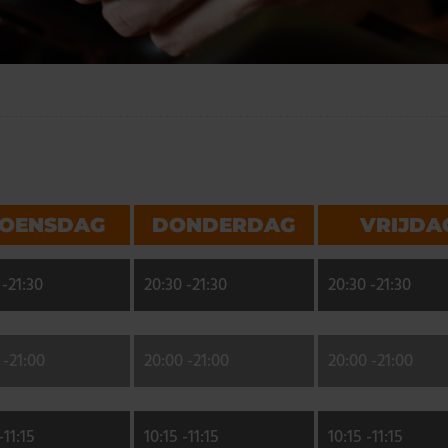
OENSDAG
DONDERDAG
VRIJDA
 -
21:30
20:30 -
21:30
20:30 -
21:30
 -
21:00
20:00 -
21:00
20:00 -
21:00
-
11:15
10:15 -
11:15
10:15 -
11:15