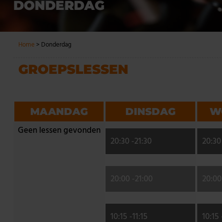
DONDERDAG
Home
>
Donderdag
GROEPSLESSEN
MAANDAG
DINSDAG
W
Geen lessen gevonden
20:30 -
21:30
20:30
20:00 -
21:00
20:00
10:15 -
11:15
10:15 